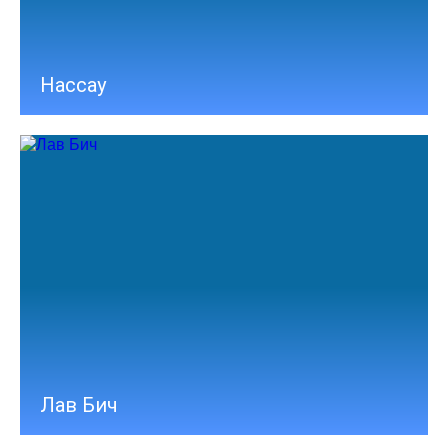
Нассау
Лав Бич