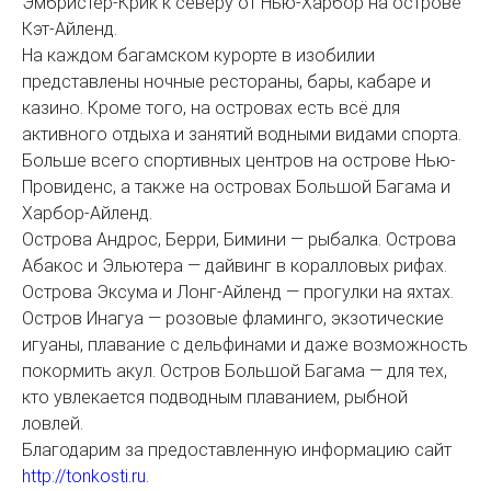
Эмбристер-Крик к северу от Нью-Харбор на острове
Кэт-Айленд.
На каждом багамском курорте в изобилии
представлены ночные рестораны, бары, кабаре и
казино. Кроме того, на островах есть всё для
активного отдыха и занятий водными видами спорта.
Больше всего спортивных центров на острове Нью-
Провиденс, а также на островах Большой Багама и
Харбор-Айленд.
Острова Андрос, Берри, Бимини — рыбалка. Острова
Абакос и Эльютера — дайвинг в коралловых рифах.
Острова Эксума и Лонг-Айленд — прогулки на яхтах.
Остров Инагуа — розовые фламинго, экзотические
игуаны, плавание с дельфинами и даже возможность
покормить акул. Остров Большой Багама — для тех,
кто увлекается подводным плаванием, рыбной
ловлей.
Благодарим за предоставленную информацию сайт
http://tonkosti.ru.