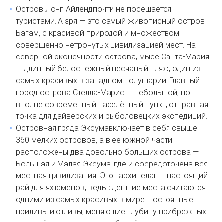
Остров Лонг-Айлендпочти не посещается
туристами. А зря — это самый живописный остров
Багам, с красивой природой и множеством
совершенно нетронутых цивилизацией мест. На
северной оконечности острова, мысе Санта-Мария
— длинный белоснежный песчаный пляж, один из
самых красивых в западном полушарии. Главный
город острова Стелла-Марис — небольшой, но
вполне современный населённый пункт, отправная
точка для дайверских и рыболовецких экспедиций.
Островная гряда Эксумавключает в себя свыше
360 мелких островов, а в её южной части
расположены два довольно больших острова —
Большая и Малая Эксума, где и сосредоточена вся
местная цивилизация. Этот архипелаг — настоящий
рай для яхтсменов, ведь здешние места считаются
одними из самых красивых в мире: постоянные
приливы и отливы, меняющие глубину прибрежных