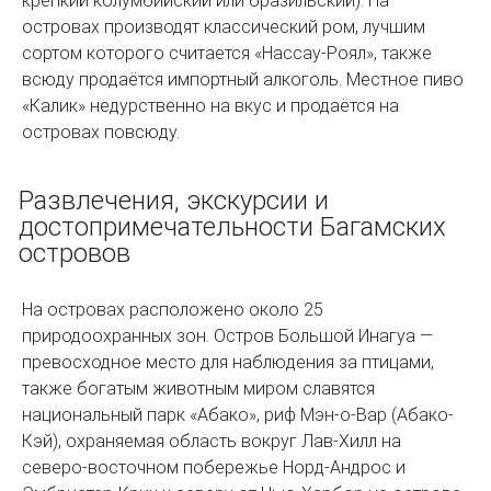
крепкий колумбийский или бразильский). На
островах производят классический ром, лучшим
сортом которого считается «Нассау-Роял», также
всюду продаётся импортный алкоголь. Местное пиво
«Калик» недурственно на вкус и продаётся на
островах повсюду.
Развлечения, экскурсии и
достопримечательности Багамских
островов
На островах расположено около 25
природоохранных зон. Остров Большой Инагуа —
превосходное место для наблюдения за птицами,
также богатым животным миром славятся
национальный парк «Абако», риф Мэн-о-Вар (Абако-
Кэй), охраняемая область вокруг Лав-Хилл на
северо-восточном побережье Норд-Андрос и