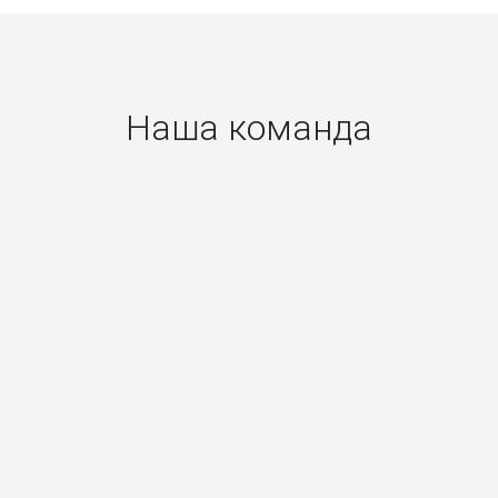
Наша команда
Балдычева
Максим
Лебедева