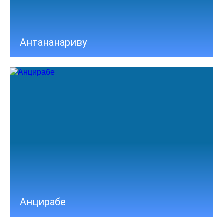
Антананариву
Анцирабе