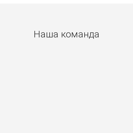
Наша команда
Балдычева
Максим
Лебедева